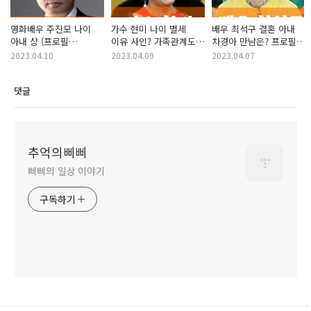
영화배우 주진모 나이
가수 현미 나이 별세
배우 최석구 결혼 아내
아내 상 (프로필
이유 사인? 가족관계도
차경아 만남은? 프로필
작품활동 필모그래피)
프로필 남편 노래
나이 작품활동 6시
2023.04.10
2023.04.09
2023.04.07
작품활동
내고향
댓글
추억의삐삐
삐삐의 일상 이야기
구독하기