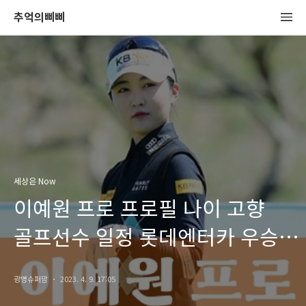
추억의삐삐
세상은 Now
이예원 프로 프로필 나이 고향
골프선수 일정 롯데엔터카 우승
상금
광명슈퍼맘
2023. 4. 9. 17:05